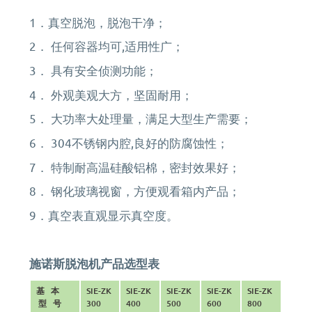
1．
真空脱泡，脱泡干净；
2． 任何容器均可,适用性广；
3． 具有安全侦测功能；
4． 外观美观大方，坚固耐用；
5． 大功率大处理量，满足大型生产需要；
6． 304不锈钢内腔,良好的防腐蚀性；
7． 特制耐高温硅酸铝棉，密封效果好；
8． 钢化玻璃视窗，方便观看箱内产品；
9．
真空表直观显示真空度。
施诺斯脱泡机产品选型表
基 本
SIE-ZK
SIE-ZK
SIE-ZK
SIE-ZK
SIE-ZK
型 号
300
400
500
600
800