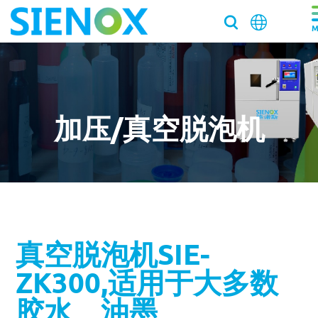
关于我们
关于我们
产品中心
加压/真空脱泡机
走近施诺斯
产品中心
解决方案
加入施诺斯
离心脱泡机
解决方案
服务支持
离心脱泡机SIE-VH350（针筒/搅拌罐脱泡）
客户推荐信
脱泡搅拌机
医药/化工/新材料
服务支持
工业大容量离心脱泡机SIE-VH960
新闻资讯
真空脱泡机SIE-
真空脱泡搅拌机SIE‑MIX1000plus
粉末材料
我们新鲜事
实验均质机
实验室/科研机构小型静音离心除泡设备 SIE-C012
消费电子
寄样测试
ZK300,适用于大多数
行星式脱泡机SIE‑MIX60 公转自转真空脱泡搅拌机
新闻资讯
胶水材料
国际品牌三轴点胶机选择施诺斯配套
高速乳化均质机 实验室高速搅拌分散机
银浆材料
寄送样品进行工艺实验
加压/真空脱泡机
大容量真空脱泡搅拌机SIE‑MIX2000
胶粘剂行业
胶水、油墨
医药凝胶材料搅拌脱泡解决方案
实验室租借
白色膏体材料脱泡实验
实验室新闻
实验室均质机 SIE‑MIX60 非介入式材料均质机
胶水材料
联系我们
020-87548184