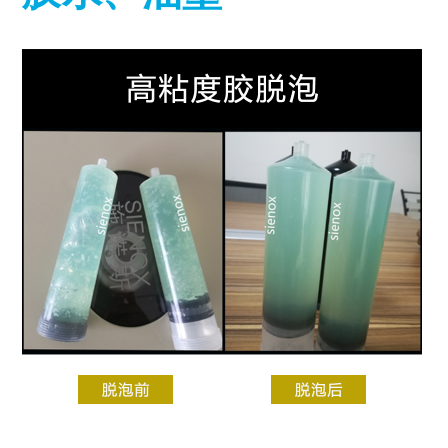
MORE+
真空脱泡机SIE-ZK300,适用于大多数胶水、油墨
膏体材料
离心脱泡机的工作原理及作用
专业实验室租借服务
电池浆料搅拌机
多工位球磨混料机 实验室球磨机
揭秘真空脱泡机如何进行胶水脱泡
半导体/封装行业
高粘度胶水脱泡解决方案
产品问答FAQ
联系我们
脱泡机新闻
高压脱泡机 SIE-RX10-1200 触摸屏消泡机
高粘度胶水搅拌脱泡的绝佳解决方案
流体实验室时租服务
MORE+
双行星搅拌机 + 挤料机 SIE‑ME20L 锂电池浆料搅拌机
施诺斯陪我做了3年的实验
MORE+
液体材料
脱泡机的作用是什么？
相关配套辅品
离心脱泡机：实验室与工厂的高效利器
新能源行业
工业大学涂膜材料脱泡解决方案
资料下载
行星搅拌机 SIE-ME050 锂电池浆料搅拌脱泡机
两种比重相差较大的浆料搅拌
LED原材
售后服务怎么样？
保持联系
全自动点胶机 精密点胶机设备
行星式脱泡机的广泛应用领域
电池浆料
电池浆料匀浆机 SIE‑GX500 高速搅拌分散机
其他应用
为什么要选择施诺斯？
多工位球磨机 实验室精细研磨机
如何将胶水中的气泡除掉
银浆材料
化妆品原料
MORE+
施诺斯小型定量分装机 多功能分装机 SIE-401
MORE+
LED原材
我们在哪
MORE+
广州市黄埔区骏功路22号B栋4楼