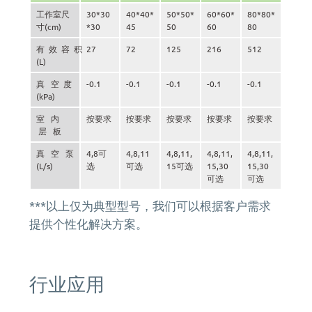
工作室尺
30*30
40*40*
50*50*
60*60*
80*80*
寸(cm)
*30
45
50
60
80
有 效 容 积
27
72
125
216
512
(L)
真 空 度
-0.1
-0.1
-0.1
-0.1
-0.1
(kPa)
室 内
按要求
按要求
按要求
按要求
按要求
层 板
真 空 泵
4,8可
4,8,11
4,8,11,
4,8,11,
4,8,11,
(L/s)
选
可选
15可选
15,30
15,30
可选
可选
***以上仅为典型型号，我们可以根据客户需求
提供个性化解决方案。
行业应用