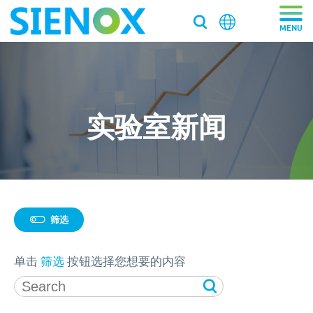
关于我们
关于我们
产品中心
实验室新闻
走近施诺斯
产品中心
解决方案
加入施诺斯
离心脱泡机
解决方案
服务支持
离心脱泡机SIE-VH350（针筒/搅拌罐脱泡）
客户推荐信
脱泡搅拌机
筛选
医药/化工/新材料
服务支持
工业大容量离心脱泡机SIE-VH960
新闻资讯
真空脱泡搅拌机SIE‑MIX1000plus
粉末材料
我们新鲜事
筛选2
实验均质机
实验室/科研机构小型静音离心除泡设备 SIE-C012
消费电子
单击
筛选
按钮选择您想要的内容
寄样测试
行星式脱泡机SIE‑MIX60 公转自转真空脱泡搅拌机
新闻资讯
胶水材料
国际品牌三轴点胶机选择施诺斯配套
高速乳化均质机 实验室高速搅拌分散机
银浆材料
寄送样品进行工艺实验
加压/真空脱泡机
Topicss
大容量真空脱泡搅拌机SIE‑MIX2000
胶粘剂行业
医药凝胶材料搅拌脱泡解决方案
实验室租借
白色膏体材料脱泡实验
实验室新闻
实验室均质机 SIE‑MIX60 非介入式材料均质机
胶水材料
联系我们
020-87548184
胶水