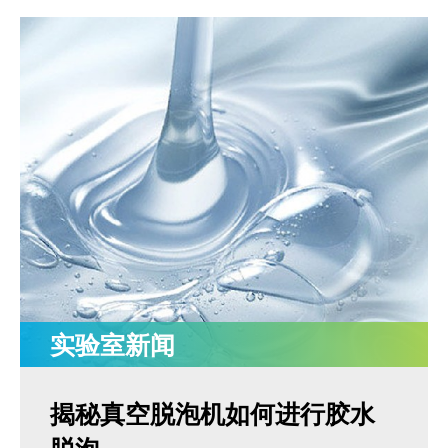
MORE+
真空脱泡机SIE-ZK300,适用于大多数胶水、油墨
膏体材料
离心脱泡机的工作原理及作用
专业实验室租借服务
电池浆料搅拌机
多工位球磨混料机 实验室球磨机
揭秘真空脱泡机如何进行胶水脱泡
半导体/封装行业
高粘度胶水脱泡解决方案
产品问答FAQ
树脂
联系我们
脱泡机新闻
高压脱泡机 SIE-RX10-1200 触摸屏消泡机
高粘度胶水搅拌脱泡的绝佳解决方案
流体实验室时租服务
MORE+
双行星搅拌机 + 挤料机 SIE‑ME20L 锂电池浆料搅拌
施诺斯陪我做了3年的实验
MORE+
液体材料
脱泡机的作用是什么？
浆料
相关配套辅品
离心脱泡机：实验室与工厂的高效利器
新能源行业
工业大学涂膜材料脱泡解决方案
机
资料下载
两种比重相差较大的浆料搅拌
LED原材
售后服务怎么样？
涂料
保持联系
全自动点胶机 精密点胶机设备
行星式脱泡机的广泛应用领域
电池浆料
行星搅拌机 SIE-ME050 锂电池浆料搅拌脱泡机
其他应用
为什么要选择施诺斯？
油墨
多工位球磨机 实验室精细研磨机
如何将胶水中的气泡除掉
银浆材料
电池浆料匀浆机 SIE‑GX500 高速搅拌分散机
化妆品原料
MORE+
膏体
施诺斯小型定量分装机 多功能分装机 SIE-401
MORE+
LED原材
我们在哪
科研实验室
MORE+
广州市黄埔区骏功路22号B栋4楼
其他材料
Partners
离心脱泡机
实验室新闻
搅拌脱泡机
实验室均质机
揭秘真空脱泡机如何进行胶水
真空脱泡机