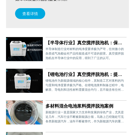
查看详情
【半导体行业】真空搅拌脱泡机：保障
精密材料制备的高纯净度
半导体制造行业对材料的纯净度要求极为严苛，任何微小的
杂质或气泡都会对产品性能造成不可逆的损害。真空搅拌脱
泡机在半导体行业中的应用，得到了广泛的认可。
【锂电池行业】真空搅拌脱泡机：提高
浆料均匀性，助力高性能电池制造
锂电池作为新能源领域的核心组件，其制造工艺对浆料的均
匀度和纯净度要求极为严格。在锂电池浆料制备过程中，电
解质、导电剂和活性材料需要混合均匀，且不能含有任何气
泡，真空搅拌脱泡机的引入为锂电池行业解决了这一关键难
题。
多材料混合电池浆料搅拌脱泡案例
新能源行业一直是国家大力支持和发展的绿色产业，尤其是
近几年，汽车行业不断被新能源占领，马路上已经随处可见
各类新能源汽车，油车不断被替代，作为新能源汽车的重中
之重，电池的好坏很大程度决定了汽车的使用寿命，为了提
升电池的品质，电池浆料脱泡为必不可少的步骤，作为搅拌
脱泡设备领域的优质生产企业，施诺斯搅拌脱