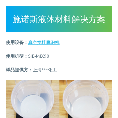
MORE+
真空脱泡机SIE-ZK300,适用于大多数胶水、油墨
膏体材料
离心脱泡机的工作原理及作用
专业实验室租借服务
电池浆料搅拌机
多工位球磨混料机 实验室球磨机
揭秘真空脱泡机如何进行胶水脱泡
半导体/封装行业
高粘度胶水脱泡解决方案
产品问答FAQ
联系我们
脱泡机新闻
高压脱泡机 SIE-RX10-1200 触摸屏消泡机
高粘度胶水搅拌脱泡的绝佳解决方案
流体实验室时租服务
MORE+
双行星搅拌机 + 挤料机 SIE‑ME20L 锂电池浆料搅拌
施诺斯陪我做了3年的实验
MORE+
液体材料
施诺斯液体材料解决方案
脱泡机的作用是什么？
相关配套辅品
离心脱泡机：实验室与工厂的高效利器
新能源行业
工业大学涂膜材料脱泡解决方案
机
资料下载
两种比重相差较大的浆料搅拌
LED原材
售后服务怎么样？
保持联系
全自动点胶机 精密点胶机设备
行星式脱泡机的广泛应用领域
电池浆料
行星搅拌机 SIE-ME050 锂电池浆料搅拌脱泡机
其他应用
为什么要选择施诺斯？
多工位球磨机 实验室精细研磨机
如何将胶水中的气泡除掉
银浆材料
电池浆料匀浆机 SIE‑GX500 高速搅拌分散机
使用设备：
真空搅拌脱泡机
化妆品原料
MORE+
施诺斯小型定量分装机 多功能分装机 SIE-401
MORE+
LED原材
我们在哪
使用机型：
SIE-MIX90
MORE+
广州市黄埔区骏功路22号B栋4楼
样品提供方：
上海***化工