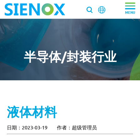
关于我们
关于我们
产品中心
半导体/封装行业
走近施诺斯
产品中心
解决方案
加入施诺斯
离心脱泡机
解决方案
服务支持
离心脱泡机SIE-VH350（针筒/搅拌罐脱泡）
客户推荐信
脱泡搅拌机
医药/化工/新材料
服务支持
工业大容量离心脱泡机SIE-VH960
新闻资讯
液体材料
真空脱泡搅拌机SIE‑MIX1000plus
粉末材料
我们新鲜事
实验均质机
实验室/科研机构小型静音离心除泡设备 SIE-C012
消费电子
寄样测试
行星式脱泡机SIE‑MIX60 公转自转真空脱泡搅拌机
新闻资讯
胶水材料
国际品牌三轴点胶机选择施诺斯配套
高速乳化均质机 实验室高速搅拌分散机
银浆材料
日期：2023-03-19
作者：超级管理员
寄送样品进行工艺实验
加压/真空脱泡机
大容量真空脱泡搅拌机SIE‑MIX2000
胶粘剂行业
医药凝胶材料搅拌脱泡解决方案
实验室租借
白色膏体材料脱泡实验
实验室新闻
实验室均质机 SIE‑MIX60 非介入式材料均质机
胶水材料
联系我们
020-87548184