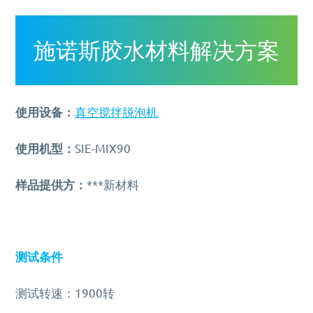
MORE+
真空脱泡机SIE-ZK300,适用于大多数胶水、油墨
膏体材料
离心脱泡机的工作原理及作用
专业实验室租借服务
电池浆料搅拌机
多工位球磨混料机 实验室球磨机
揭秘真空脱泡机如何进行胶水脱泡
半导体/封装行业
高粘度胶水脱泡解决方案
产品问答FAQ
联系我们
脱泡机新闻
高压脱泡机 SIE-RX10-1200 触摸屏消泡机
高粘度胶水搅拌脱泡的绝佳解决方案
流体实验室时租服务
MORE+
双行星搅拌机 + 挤料机 SIE‑ME20L 锂电池浆料搅拌
施诺斯陪我做了3年的实验
MORE+
液体材料
施诺斯胶水材料解决方案
脱泡机的作用是什么？
相关配套辅品
离心脱泡机：实验室与工厂的高效利器
新能源行业
工业大学涂膜材料脱泡解决方案
机
资料下载
两种比重相差较大的浆料搅拌
LED原材
售后服务怎么样？
保持联系
全自动点胶机 精密点胶机设备
行星式脱泡机的广泛应用领域
电池浆料
行星搅拌机 SIE-ME050 锂电池浆料搅拌脱泡机
其他应用
为什么要选择施诺斯？
多工位球磨机 实验室精细研磨机
如何将胶水中的气泡除掉
银浆材料
电池浆料匀浆机 SIE‑GX500 高速搅拌分散机
使用设备：
真空搅拌脱泡机
化妆品原料
MORE+
施诺斯小型定量分装机 多功能分装机 SIE-401
MORE+
LED原材
我们在哪
使用机型：
SIE-MIX90
MORE+
广州市黄埔区骏功路22号B栋4楼
样品提供方：
***新材料
测试条件
测试转速：1900转