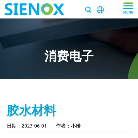
关于我们
关于我们
产品中心
消费电子
走近施诺斯
产品中心
解决方案
加入施诺斯
离心脱泡机
解决方案
服务支持
离心脱泡机SIE-VH350（针筒/搅拌罐脱泡）
客户推荐信
脱泡搅拌机
医药/化工/新材料
服务支持
工业大容量离心脱泡机SIE-VH960
新闻资讯
胶水材料
真空脱泡搅拌机SIE‑MIX1000plus
粉末材料
我们新鲜事
实验均质机
实验室/科研机构小型静音离心除泡设备 SIE-C012
消费电子
寄样测试
行星式脱泡机SIE‑MIX60 公转自转真空脱泡搅拌机
新闻资讯
胶水材料
国际品牌三轴点胶机选择施诺斯配套
高速乳化均质机 实验室高速搅拌分散机
银浆材料
日期：2023-06-01
作者：小诺
寄送样品进行工艺实验
加压/真空脱泡机
大容量真空脱泡搅拌机SIE‑MIX2000
胶粘剂行业
医药凝胶材料搅拌脱泡解决方案
实验室租借
白色膏体材料脱泡实验
实验室新闻
实验室均质机 SIE‑MIX60 非介入式材料均质机
胶水材料
联系我们
020-87548184