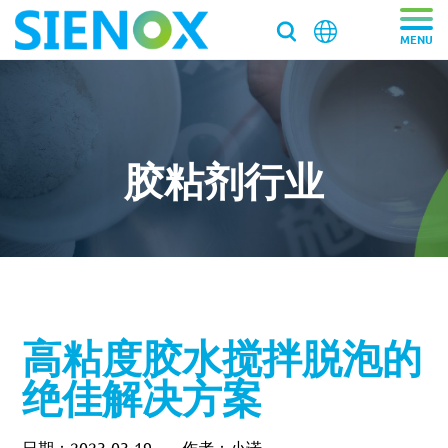
关于我们
关于我们
产品中心
胶粘剂行业
走近施诺斯
产品中心
解决方案
加入施诺斯
离心脱泡机
解决方案
服务支持
离心脱泡机SIE-VH350（针筒/搅拌罐脱泡）
客户推荐信
脱泡搅拌机
医药/化工/新材料
服务支持
工业大容量离心脱泡机SIE-VH960
新闻资讯
高粘度胶水搅拌脱泡的
真空脱泡搅拌机SIE‑MIX1000plus
粉末材料
我们新鲜事
实验均质机
实验室/科研机构小型静音离心除泡设备 SIE-C012
消费电子
寄样测试
绝佳解决方案
行星式脱泡机SIE‑MIX60 公转自转真空脱泡搅拌机
新闻资讯
胶水材料
国际品牌三轴点胶机选择施诺斯配套
高速乳化均质机 实验室高速搅拌分散机
银浆材料
寄送样品进行工艺实验
加压/真空脱泡机
大容量真空脱泡搅拌机SIE‑MIX2000
胶粘剂行业
医药凝胶材料搅拌脱泡解决方案
实验室租借
白色膏体材料脱泡实验
实验室新闻
实验室均质机 SIE‑MIX60 非介入式材料均质机
胶水材料
联系我们
020-87548184
日期：2023-03-19
作者：小诺