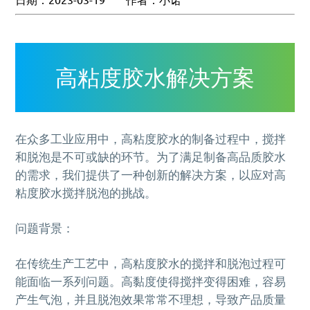
MORE+
真空脱泡机SIE-ZK300,适用于大多数胶水、油墨
膏体材料
离心脱泡机的工作原理及作用
专业实验室租借服务
电池浆料搅拌机
多工位球磨混料机 实验室球磨机
揭秘真空脱泡机如何进行胶水脱泡
半导体/封装行业
高粘度胶水脱泡解决方案
产品问答FAQ
联系我们
脱泡机新闻
高压脱泡机 SIE-RX10-1200 触摸屏消泡机
高粘度胶水搅拌脱泡的绝佳解决方案
流体实验室时租服务
MORE+
双行星搅拌机 + 挤料机 SIE‑ME20L 锂电池浆料搅拌
施诺斯陪我做了3年的实验
MORE+
液体材料
脱泡机的作用是什么？
相关配套辅品
离心脱泡机：实验室与工厂的高效利器
新能源行业
工业大学涂膜材料脱泡解决方案
机
资料下载
两种比重相差较大的浆料搅拌
LED原材
售后服务怎么样？
高粘度胶水解决方案
保持联系
全自动点胶机 精密点胶机设备
行星式脱泡机的广泛应用领域
电池浆料
行星搅拌机 SIE-ME050 锂电池浆料搅拌脱泡机
其他应用
为什么要选择施诺斯？
多工位球磨机 实验室精细研磨机
如何将胶水中的气泡除掉
银浆材料
电池浆料匀浆机 SIE‑GX500 高速搅拌分散机
化妆品原料
MORE+
施诺斯小型定量分装机 多功能分装机 SIE-401
MORE+
LED原材
我们在哪
在众多工业应用中，高粘度胶水的制备过程中，搅拌
MORE+
广州市黄埔区骏功路22号B栋4楼
和脱泡是不可或缺的环节。为了满足制备高品质胶水
的需求，我们提供了一种创新的解决方案，以应对高
粘度胶水搅拌脱泡的挑战。
问题背景：
在传统生产工艺中，高粘度胶水的搅拌和脱泡过程可
能面临一系列问题。高黏度使得搅拌变得困难，容易
产生气泡，并且脱泡效果常常不理想，导致产品质量