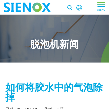
关于我们
关于我们
产品中心
脱泡机新闻
走近施诺斯
产品中心
解决方案
加入施诺斯
离心脱泡机
解决方案
服务支持
离心脱泡机SIE-VH350（针筒/搅拌罐脱泡）
客户推荐信
脱泡搅拌机
医药/化工/新材料
服务支持
工业大容量离心脱泡机SIE-VH960
新闻资讯
如何将胶水中的气泡除
真空脱泡搅拌机SIE‑MIX1000plus
粉末材料
我们新鲜事
实验均质机
实验室/科研机构小型静音离心除泡设备 SIE-C012
消费电子
寄样测试
掉
行星式脱泡机SIE‑MIX60 公转自转真空脱泡搅拌机
新闻资讯
胶水材料
国际品牌三轴点胶机选择施诺斯配套
高速乳化均质机 实验室高速搅拌分散机
银浆材料
寄送样品进行工艺实验
加压/真空脱泡机
大容量真空脱泡搅拌机SIE‑MIX2000
胶粘剂行业
医药凝胶材料搅拌脱泡解决方案
实验室租借
白色膏体材料脱泡实验
实验室新闻
实验室均质机 SIE‑MIX60 非介入式材料均质机
胶水材料
联系我们
020-87548184
日期：2023-03-18
作者：小诺