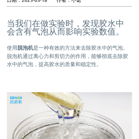
MORE+
真空脱泡机SIE-ZK300,适用于大多数胶水、油墨
膏体材料
离心脱泡机的工作原理及作用
专业实验室租借服务
电池浆料搅拌机
多工位球磨混料机 实验室球磨机
揭秘真空脱泡机如何进行胶水脱泡
半导体/封装行业
高粘度胶水脱泡解决方案
产品问答FAQ
联系我们
脱泡机新闻
高压脱泡机 SIE-RX10-1200 触摸屏消泡机
高粘度胶水搅拌脱泡的绝佳解决方案
流体实验室时租服务
MORE+
双行星搅拌机 + 挤料机 SIE‑ME20L 锂电池浆料搅拌
施诺斯陪我做了3年的实验
MORE+
液体材料
脱泡机的作用是什么？
当我们在做实验时，发现胶水中
相关配套辅品
离心脱泡机：实验室与工厂的高效利器
新能源行业
工业大学涂膜材料脱泡解决方案
机
资料下载
两种比重相差较大的浆料搅拌
LED原材
会含有气泡从而影响实验数值。
售后服务怎么样？
保持联系
全自动点胶机 精密点胶机设备
行星式脱泡机的广泛应用领域
电池浆料
行星搅拌机 SIE-ME050 锂电池浆料搅拌脱泡机
其他应用
为什么要选择施诺斯？
多工位球磨机 实验室精细研磨机
如何将胶水中的气泡除掉
银浆材料
电池浆料匀浆机 SIE‑GX500 高速搅拌分散机
使用
脱泡机
是一种有效的方法来去除胶水中的气泡。
化妆品原料
MORE+
施诺斯小型定量分装机 多功能分装机 SIE-401
MORE+
LED原材
我们在哪
脱泡机通过离心力和剪切力的作用，能够彻底去除胶
水中的气泡，提高胶水的质量和稳定性。
MORE+
广州市黄埔区骏功路22号B栋4楼