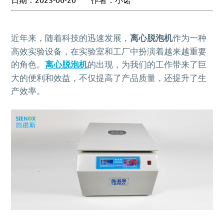
MORE+
真空脱泡机SIE-ZK300,适用于大多数胶水、油墨
膏体材料
离心脱泡机的工作原理及作用
专业实验室租借服务
电池浆料搅拌机
多工位球磨混料机 实验室球磨机
揭秘真空脱泡机如何进行胶水脱泡
半导体/封装行业
高粘度胶水脱泡解决方案
产品问答FAQ
联系我们
脱泡机新闻
高压脱泡机 SIE-RX10-1200 触摸屏消泡机
高粘度胶水搅拌脱泡的绝佳解决方案
流体实验室时租服务
MORE+
双行星搅拌机 + 挤料机 SIE‑ME20L 锂电池浆料搅拌
施诺斯陪我做了3年的实验
MORE+
液体材料
脱泡机的作用是什么？
相关配套辅品
离心脱泡机：实验室与工厂的高效利器
近年来，随着科技的迅速发展，
离心脱泡机
作为一种
新能源行业
工业大学涂膜材料脱泡解决方案
机
资料下载
两种比重相差较大的浆料搅拌
LED原材
售后服务怎么样？
高效实验设备，在实验室和工厂中扮演着越来越重要
保持联系
全自动点胶机 精密点胶机设备
行星式脱泡机的广泛应用领域
电池浆料
行星搅拌机 SIE-ME050 锂电池浆料搅拌脱泡机
其他应用
的角色。
离心脱泡机
的出现，为我们的工作带来了巨
为什么要选择施诺斯？
多工位球磨机 实验室精细研磨机
如何将胶水中的气泡除掉
银浆材料
电池浆料匀浆机 SIE‑GX500 高速搅拌分散机
大的便利和效益，不仅提高了产品质量，还提升了生
化妆品原料
MORE+
施诺斯小型定量分装机 多功能分装机 SIE-401
MORE+
LED原材
我们在哪
产效率。
MORE+
广州市黄埔区骏功路22号B栋4楼