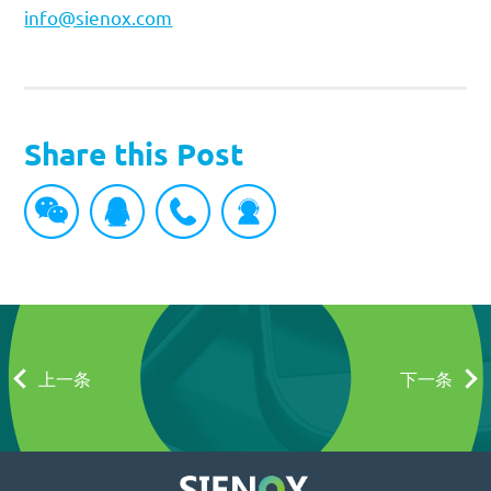
info@sienox.com
Share this Post
上一条
下一条