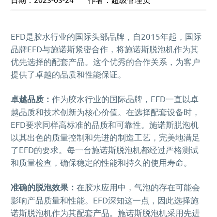
MORE+
真空脱泡机SIE-ZK300,适用于大多数胶水、油墨
膏体材料
离心脱泡机的工作原理及作用
专业实验室租借服务
电池浆料搅拌机
多工位球磨混料机 实验室球磨机
揭秘真空脱泡机如何进行胶水脱泡
半导体/封装行业
高粘度胶水脱泡解决方案
产品问答FAQ
联系我们
脱泡机新闻
高压脱泡机 SIE-RX10-1200 触摸屏消泡机
高粘度胶水搅拌脱泡的绝佳解决方案
流体实验室时租服务
MORE+
双行星搅拌机 + 挤料机 SIE‑ME20L 锂电池浆料搅拌
施诺斯陪我做了3年的实验
MORE+
液体材料
脱泡机的作用是什么？
相关配套辅品
离心脱泡机：实验室与工厂的高效利器
EFD是胶水行业的国际头部品牌，自2015年起，国际
新能源行业
工业大学涂膜材料脱泡解决方案
机
资料下载
两种比重相差较大的浆料搅拌
LED原材
售后服务怎么样？
品牌EFD与施诺斯紧密合作，将施诺斯脱泡机作为其
保持联系
全自动点胶机 精密点胶机设备
行星式脱泡机的广泛应用领域
电池浆料
行星搅拌机 SIE-ME050 锂电池浆料搅拌脱泡机
其他应用
优先选择的配套产品。这个优秀的合作关系，为客户
为什么要选择施诺斯？
多工位球磨机 实验室精细研磨机
如何将胶水中的气泡除掉
银浆材料
电池浆料匀浆机 SIE‑GX500 高速搅拌分散机
提供了卓越的品质和性能保证。
化妆品原料
MORE+
施诺斯小型定量分装机 多功能分装机 SIE-401
MORE+
LED原材
我们在哪
卓越品质：
作为胶水行业的国际品牌，EFD一直以卓
MORE+
广州市黄埔区骏功路22号B栋4楼
越品质和技术创新为核心价值。在选择配套设备时，
EFD要求同样高标准的品质和可靠性。施诺斯脱泡机
以其出色的质量控制和先进的制造工艺，完美地满足
了EFD的要求。每一台施诺斯脱泡机都经过严格测试
和质量检查，确保稳定的性能和持久的使用寿命。
准确的脱泡效果：
在胶水应用中，气泡的存在可能会
影响产品质量和性能。EFD深知这一点，因此选择施
诺斯脱泡机作为其配套产品。施诺斯脱泡机采用先进