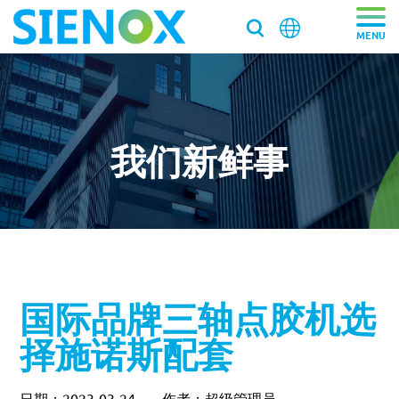
关于我们
关于我们
产品中心
我们新鲜事
走近施诺斯
产品中心
解决方案
加入施诺斯
离心脱泡机
解决方案
服务支持
离心脱泡机SIE-VH350（针筒/搅拌罐脱泡）
客户推荐信
脱泡搅拌机
医药/化工/新材料
服务支持
工业大容量离心脱泡机SIE-VH960
新闻资讯
国际品牌三轴点胶机选
真空脱泡搅拌机SIE‑MIX1000plus
粉末材料
我们新鲜事
实验均质机
实验室/科研机构小型静音离心除泡设备 SIE-C012
消费电子
寄样测试
择施诺斯配套
行星式脱泡机SIE‑MIX60 公转自转真空脱泡搅拌机
新闻资讯
胶水材料
国际品牌三轴点胶机选择施诺斯配套
高速乳化均质机 实验室高速搅拌分散机
银浆材料
寄送样品进行工艺实验
加压/真空脱泡机
大容量真空脱泡搅拌机SIE‑MIX2000
胶粘剂行业
医药凝胶材料搅拌脱泡解决方案
实验室租借
白色膏体材料脱泡实验
实验室新闻
实验室均质机 SIE‑MIX60 非介入式材料均质机
胶水材料
联系我们
020-87548184
日期：2023-03-24
作者：超级管理员