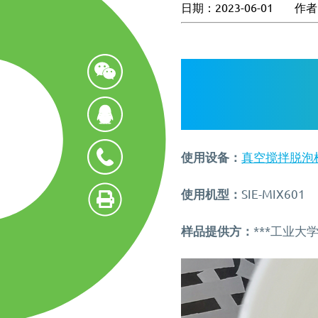
日期：2023-06-01
作者
产品中心
走近施诺斯
加入施诺斯
解决方案
客户推荐信
我们新鲜事
解决方案
离心脱泡机
脱泡搅拌机
服务支持
国际品牌三轴
离心脱泡机SIE-
真空脱泡搅拌
施诺斯配套
VH350（针筒/搅拌罐脱泡）
SIE‑MIX1000plu
服务支持
白色膏体材料
医药/化工/新材料
消费电子
新闻资讯
使用设备：
真空搅拌脱泡
行星式脱泡机SIE
工业大容量离心脱泡机SIE-
粉末材料
银浆材料
离心脱泡机的
公转自转真空脱
VH960
作用
使用机型：
SIE-MIX601
胶水材料
胶水材料
实验室/科研机构小型静音
新闻资讯
大容量真空脱
寄样测试
实验室租借
离心除泡设备 SIE-C012
SIE‑MIX2000
医药凝胶材料搅拌脱泡解
高粘度胶水脱
寄送样品进行工艺实验
专业实验室租
样品提供方：
***工业大
决方案
MORE+
联系我们
020-87548184
MORE+
流体实验室时
实验室新闻
脱泡机新闻
联系我们
揭秘真空脱泡机如何进行
离心脱泡机：
实验均质机
加压/真空
胶粘剂行业
半导体/封
产品问答FAQ
资料下载
胶水脱泡
厂的高效利器
高速乳化均质机 实验室高
真空脱泡机SIE-