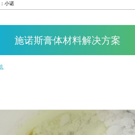
走近施诺斯
：小诺
客户推荐信
施诺斯膏体材料解决方案
点胶机选择
机
s
脱泡实验
机
‑MIX60
工作原理及
泡搅拌机
泡搅拌机
泡解决方案
借服务
学
租服务
保持联系
实验室与工
脱泡机
装行业
ZK300,适