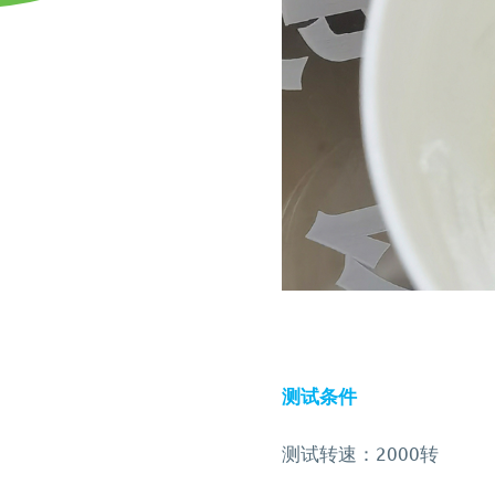
膏体材料
液体材料
脱泡机的作用是什么？
施诺斯陪我做了3年的实验
行星式脱泡机
速搅拌分散机
用于大多数胶水
领域
高粘度胶水搅拌脱泡的绝
LED原材
售后服务怎么样？
两种比重相差较大的浆料
实验室均质机 SIE‑MIX60
高压脱泡机 SIE-
佳解决方案
搅拌
如何将胶水中
非介入式材料均质机
1200 触摸屏消
为什么要选择施诺斯？
工业大学涂膜材料脱泡解
MORE+
多工位球磨混料机 实验室
MORE+
决方案
球磨机
MORE+
新能源行业
其他应用
电池浆料
化妆品原料
电池浆料搅拌机
相关配套辅
银浆材料
双行星搅拌机 + 挤料机
全自动点胶机 
SIE‑ME20L 锂电池浆料搅拌
设备
LED原材
机
多工位球磨机 
MORE+
测试条件
行星搅拌机 SIE-ME050 锂
研磨机
电池浆料搅拌脱泡机
施诺斯小型定量
测试转速：2000转
电池浆料匀浆机
功能分装机 SIE-4