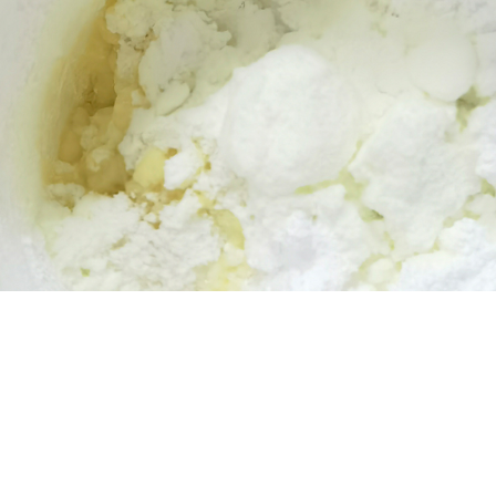
的广泛应用
、油墨
RX10-
的气泡除掉
泡机
品
精密点胶机
实验室精细
分装机 多
01