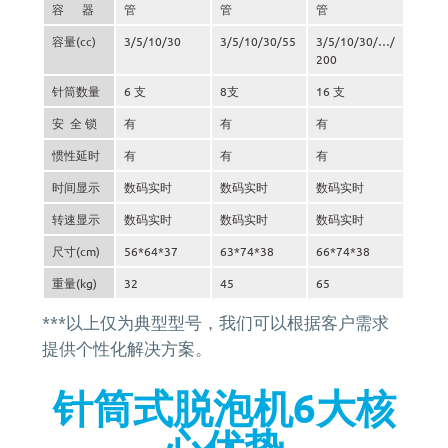
容 器
管
管
管
容量(cc)
3/5/10/30
3/5/10/30/55
3/5/10/30/…/
200
针筒数量
6 支
8支
16 支
安 全 锁
有
有
有
惯性延时
有
有
有
时间显示
数码实时
数码实时
数码实时
转速显示
数码实时
数码实时
数码实时
尺寸(cm)
56*64*37
63*74*38
66*74*38
重量(kg)
32
45
65
***以上仅为典型型号，我们可以根据客户需求
提供个性化解决方案。
针筒式脱泡机6大核
心优势