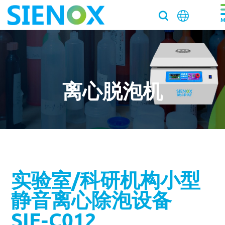
关于我们
关于我们
产品中心
离心脱泡机
走近施诺斯
产品中心
解决方案
加入施诺斯
离心脱泡机
解决方案
服务支持
离心脱泡机SIE-VH350（针筒/搅拌罐脱泡）
客户推荐信
脱泡搅拌机
医药/化工/新材料
服务支持
工业大容量离心脱泡机SIE-VH960
新闻资讯
实验室/科研机构小型
真空脱泡搅拌机SIE‑MIX1000plus
粉末材料
我们新鲜事
实验均质机
实验室/科研机构小型静音离心除泡设备 SIE-C012
消费电子
寄样测试
静音离心除泡设备
行星式脱泡机SIE‑MIX60 公转自转真空脱泡搅拌机
新闻资讯
胶水材料
国际品牌三轴点胶机选择施诺斯配套
高速乳化均质机 实验室高速搅拌分散机
银浆材料
寄送样品进行工艺实验
加压/真空脱泡机
大容量真空脱泡搅拌机SIE‑MIX2000
胶粘剂行业
SIE-C012
医药凝胶材料搅拌脱泡解决方案
实验室租借
白色膏体材料脱泡实验
实验室新闻
实验室均质机 SIE‑MIX60 非介入式材料均质机
胶水材料
联系我们
020-87548184