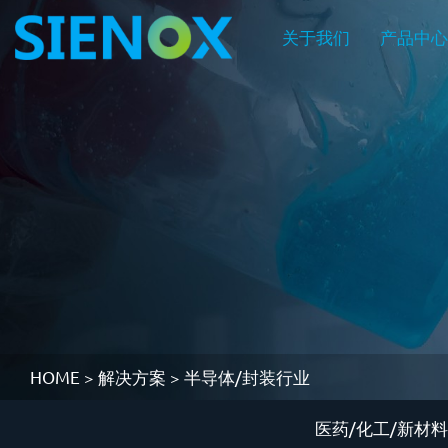
关于我们
产品中
关于我们
筛选2
关于我们
产品中心
按材料筛选
HOME
>
解决方案
>
半导体/封装行业
胶水
产品中心
走近施诺斯
加入施诺斯
解决方案
环氧树脂
医药/化工/新材料