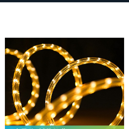
点胶机选择
机
s
脱泡实验
‑MIX60
工作原理及
泡搅拌机
泡搅拌机
泡解决方案
借服务
租服务
保持联系
实验室与工
脱泡机
装行业
ZK300,适
的广泛应用
、油墨
RX10-
的气泡除掉
泡机