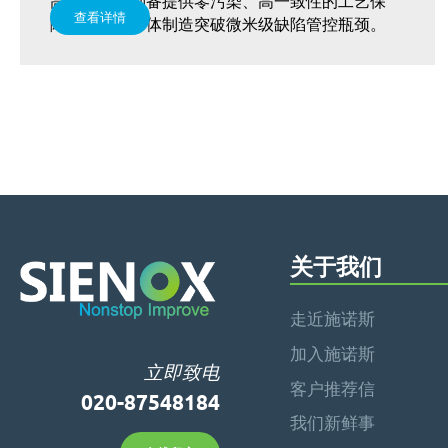
高敏材料的制备提供零污染、高一致性的工艺保
查看详情
障，助力半导体制造突破微米级缺陷管控瓶颈。
关于我们
走近施诺斯
加入施诺斯
立即致电
客户推荐信
020-87548184
我们新鲜事