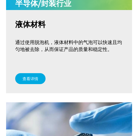
半导体/封装行业
工业大学涂膜材料脱泡解
温控(加热/制冷)
MORE+
多工位球磨混料机 实验室
MORE+
决方案
球磨机
真空脱泡
液体材料
加压脱泡
MORE+
新能源行业
其他应用
电池浆料
化妆品原料
通过使用脱泡机，液体材料中的气泡可以快速且均
电池浆料搅拌机
相关配套辅
匀地被去除，从而保证产品的质量和稳定性。
银浆材料
双行星搅拌机 + 挤料机
全自动点胶机 
SIE‑ME20L 锂电池浆料搅拌
设备
LED原材
机
多工位球磨机 
MORE+
查看详情
行星搅拌机 SIE-ME050 锂
研磨机
电池浆料搅拌脱泡机
施诺斯小型定量
电池浆料匀浆机
功能分装机 SIE-4
SIE‑GX500 高速搅拌分散机