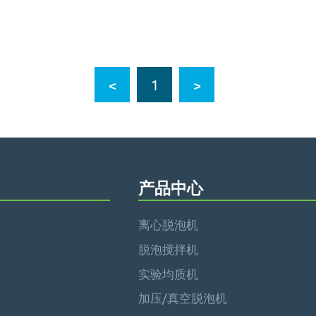
<
1
>
产品中心
离心脱泡机
脱泡搅拌机
实验均质机
加压/真空脱泡机