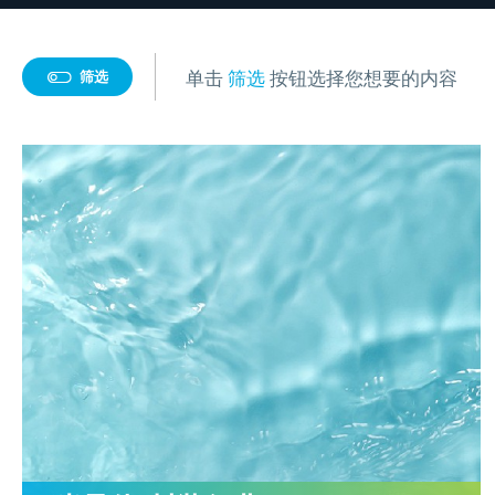
客户推荐信
我们新鲜事
浆料
解决方案
离心脱泡机
脱泡搅拌机
服务支持
国际品牌三轴
膏体
离心脱泡机SIE-
真空脱泡搅拌
施诺斯配套
单击
筛选
按钮选择您想要的内容
筛选
聚氨酯
VH350（针筒/搅拌罐脱泡）
SIE‑MIX1000plu
服务支持
白色膏体材料
医药/化工/新材料
消费电子
粉末
新闻资讯
行星式脱泡机SIE
工业大容量离心脱泡机SIE-
粉末材料
银浆材料
离心脱泡机的
其他材料
公转自转真空脱
VH960
作用
胶水材料
胶水材料
实验室/科研机构小型静音
新闻资讯
大容量真空脱
寄样测试
实验室租借
按产能筛选
离心除泡设备 SIE-C012
SIE‑MIX2000
医药凝胶材料搅拌脱泡解
高粘度胶水脱
寄送样品进行工艺实验
专业实验室租
实验室研发型(<500g)
决方案
MORE+
联系我们
020-87548184
MORE+
流体实验室时
实验室新闻
脱泡机新闻
中试型(500g-5kg)
联系我们
揭秘真空脱泡机如何进行
离心脱泡机：
量产型(>5kg)
实验均质机
加压/真空
胶粘剂行业
半导体/封
产品问答FAQ
资料下载
胶水脱泡
厂的高效利器
高速乳化均质机 实验室高
真空脱泡机SIE-
膏体材料
液体材料
脱泡机的作用是什么？
按工艺需求
施诺斯陪我做了3年的实验
行星式脱泡机
速搅拌分散机
用于大多数胶水
领域
高粘度胶水搅拌脱泡的绝
LED原材
离心脱泡
售后服务怎么样？
两种比重相差较大的浆料
实验室均质机 SIE‑MIX60
高压脱泡机 SIE-
佳解决方案
搅拌
如何将胶水中
搅拌+脱泡
非介入式材料均质机
1200 触摸屏消
为什么要选择施诺斯？